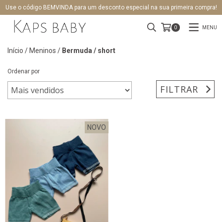
Use o código BEMVINDA para um desconto especial na sua primeira compra!
MENU
0
Início
/
Meninos
/
Bermuda / short
Ordenar por
FILTRAR
NOVO