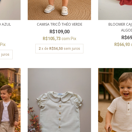
O AZUL
CAMISA TRICÔ THÉO VERDE
BLOOMER CAJU
ALGO
R$109,00
R$69
R$105,73
com
Pix
Pix
R$66,93
2
x de
R$54,50
sem juros
 juros