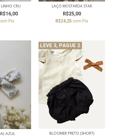
LAÇO MOSTARDA STAR
 LINHO CRU
R$25,00
R$16,00
R$24,25
com
Pix
com
Pix
LEVE 3, PAGUE 2
BLOOMER PRETO (SHORT)
RAL AZUL