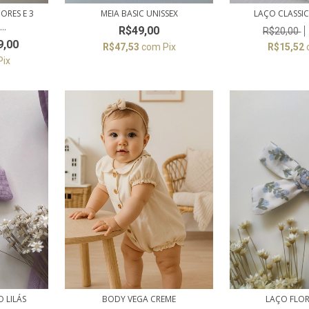
ORES E 3
MEIA BASIC UNISSEX
LAÇO CLASSIC
..
R$49,00
R$20,00
9,00
R$47,53
com
Pix
R$15,52
Pix
 LILÁS
BODY VEGA CREME
LAÇO FLO