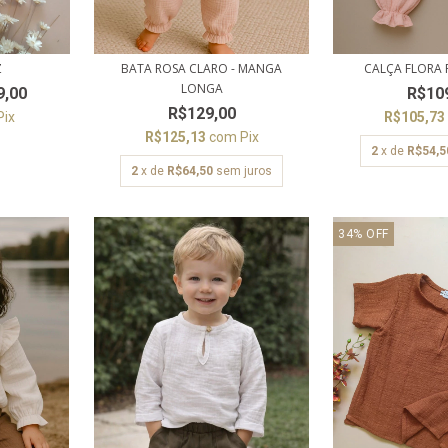
BATA ROSA CLARO - MANGA
CALÇA FLORA
Z
LONGA
R$10
9,00
R$129,00
R$105,7
Pix
R$125,13
com
Pix
2
x de
R$54,5
2
x de
R$64,50
sem juros
34
%
OFF