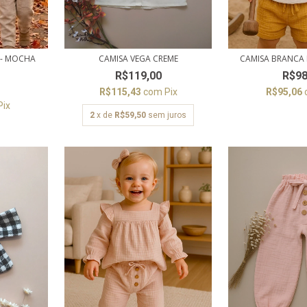
 - MOCHA
CAMISA VEGA CREME
CAMISA BRANCA
R$119,00
R$98
R$115,43
com
Pix
R$95,06
Pix
2
x de
R$59,50
sem juros