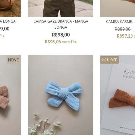
GA LONGA
CAMISA GAZE BRANCA - MANGA
CAMISA CARMEL -
LONGA
9,00
R$89,00
R$98,00
Pix
R$57,23
R$95,06
com
Pix
NOVO
20
%
OFF