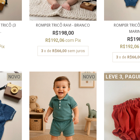
ROMPER TRICÔ RAVI - BRANCO
TRICÔ (3
ROMPER TRICÔ 
.
MARI
R$198,00
R$19
R$192,06
com
Pix
Pix
R$192,0
3
x de
R$66,00
sem juros
3
x de
R$66,0
LEVE 3, PAGU
NOVO
NOVO