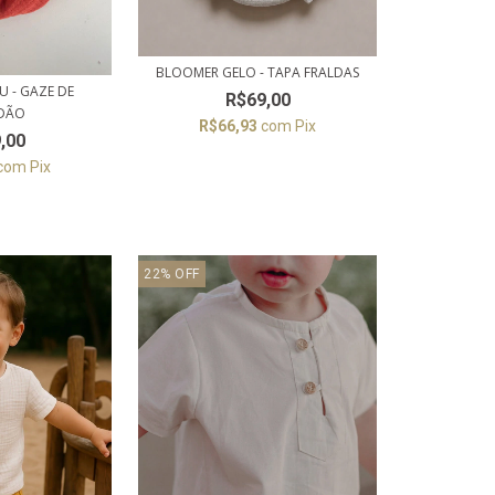
BLOOMER GELO - TAPA FRALDAS
 - GAZE DE
R$69,00
DÃO
R$66,93
com
Pix
,00
com
Pix
22
%
OFF