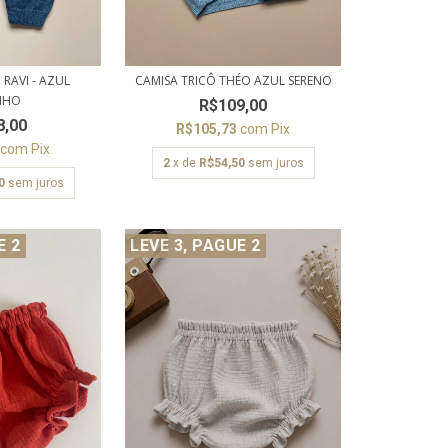
RAVI - AZUL
CAMISA TRICÔ THÉO AZUL SERENO
NHO
R$109,00
8,00
R$105,73
com
Pix
6
com
Pix
2
x de
R$54,50
sem juros
0
sem juros
E 2
LEVE 3, PAGUE 2