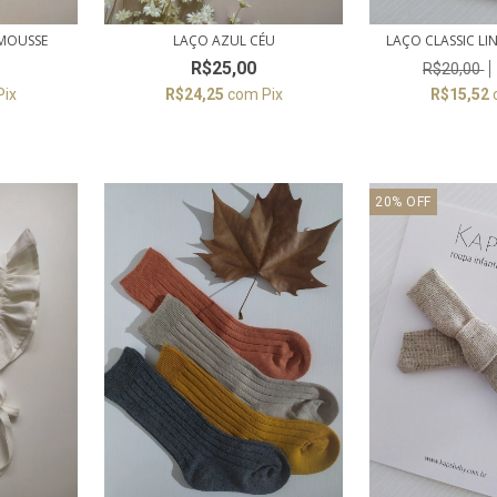
MOUSSE
LAÇO CLASSIC L
LAÇO AZUL CÉU
R$25,00
R$20,00
Pix
R$15,52
R$24,25
com
Pix
20
%
OFF