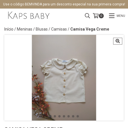
Use o código BEMVINDA para um desconto especial na sua primeira compra!
MENU
0
Início
/
Meninas
/
Blusas / Camisas
/
Camisa Vega Creme