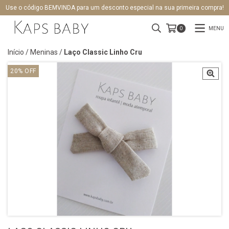
Use o código BEMVINDA para um desconto especial na sua primeira compra!
MENU
0
Início
/
Meninas
/
Laço Classic Linho Cru
20
%
OFF