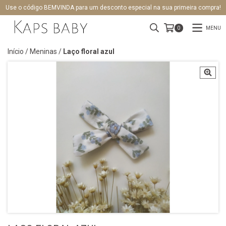
Use o código BEMVINDA para um desconto especial na sua primeira compra!
MENU
0
Início
/
Meninas
/
Laço floral azul