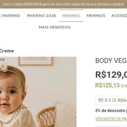
Use o código BEMVINDA para um desconto especial na sua primeira compra!
E INVERNO
INVERNO 2026
MENINAS
MENINOS
ACESS
MAIS VENDIDOS
 Creme
BODY VE
R$129,
R$125,13
c
2
X DE
R$6
3% de desconto
VER MEIOS DE 