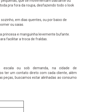
as pequenas, que se movimentam bastante ou
toda pra fora da roupa, desfazendo todo o look
 sozinho, em dias quentes, ou por baixo de
loomer ou saias.
ola princesa e manguinha levemente bufante.
 facilitar a troca de fraldas.
a escala ou sob demanda, na cidade de
s ter um contato direto com cada cliente, além
das peças, buscamos estar alinhadas ao consumo