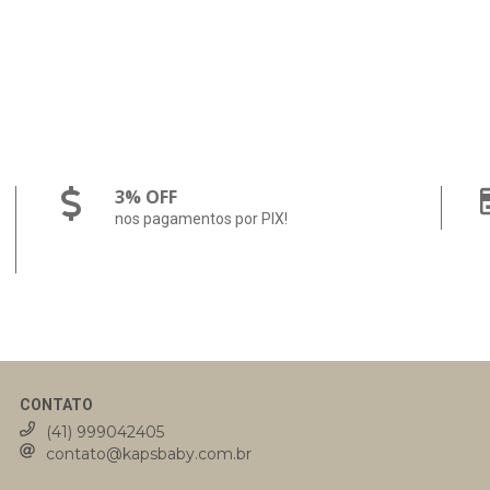
3% OFF
nos pagamentos por PIX!
CONTATO
(41) 999042405
contato@kapsbaby.com.br