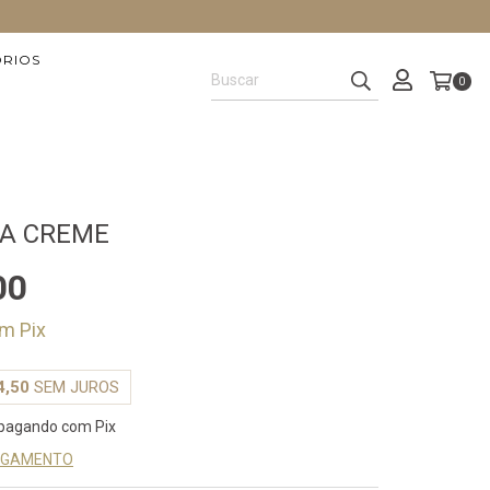
ÓRIOS
0
GA CREME
00
om
Pix
4,50
SEM JUROS
pagando com Pix
PAGAMENTO