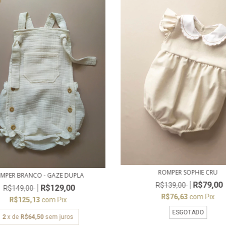
ROMPER SOPHIE CRU
MPER BRANCO - GAZE DUPLA
R$79,00
R$139,00
R$129,00
R$149,00
R$76,63
com
Pix
R$125,13
com
Pix
ESGOTADO
2
x de
R$64,50
sem juros