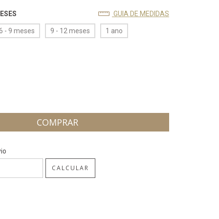
MESES
GUIA DE MEDIDAS
6 - 9 meses
9 - 12 meses
1 ano
ALTERAR CEP
CEP:
io
CALCULAR