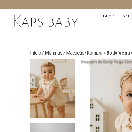
INÍCIO
SAL
Início
Meninas
Macacão/Romper
Body Vega
/
/
/