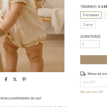
TAMANHO:
3-6 
3-6 meses
2 anos
QUANTIDADE
Entregas para o 
Meios de env
Não sei meu CEP
árias possibilidades de uso!