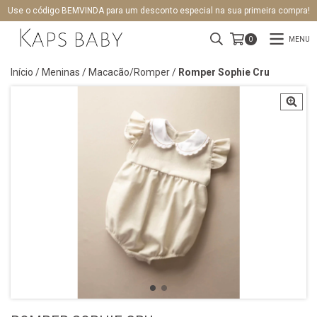
Use o código BEMVINDA para um desconto especial na sua primeira compra!
MENU
0
Início
/
Meninas
/
Macacão/Romper
/
Romper Sophie Cru