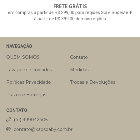
FRETE GRÁTIS
em compras à partir de R$ 299,00 para regiões Sul e Sudeste. E
à partir de R$ 399,00 demais regiões
NAVEGAÇÃO
QUEM SOMOS
Contato
Lavagem e cuidados
Medidas
Políticas Privacidade
Trocas e Devoluções
Prazos e Entregas
CONTATO
(41) 999042405
contato@kapsbaby.com.br