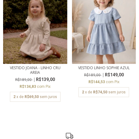
VESTIDO JOANA - LINHO CRU
VESTIDO LINHO SOPHIE AZUL
AREIA
R$149,00
R$189,00
R$139,00
R$189,00
R$144,53
com
Pix
R$134,83
com
Pix
2
x de
R$74,50
sem juros
2
x de
R$69,50
sem juros