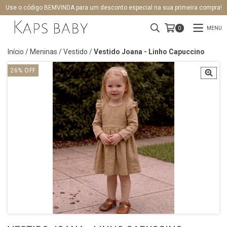
Use o código BEMVINDA para um desconto especial na sua primeira compra!
MENU
0
Início
/
Meninas
/
Vestido
/
Vestido Joana - Linho Capuccino
26
%
OFF