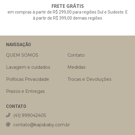
FRETE GRÁTIS
em compras à partir de R$ 299,00 para regiões Sul e Sudeste. E
à partir de R$ 399,00 demais regiões
NAVEGAÇÃO
QUEM SOMOS
Contato
Lavagem e cuidados
Medidas
Políticas Privacidade
Trocas e Devoluções
Prazos e Entregas
CONTATO
(41) 999042405
contato@kapsbaby.com.br