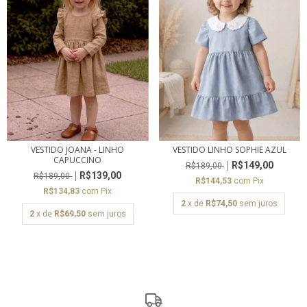
VESTIDO LINHO SOPHIE AZUL
VESTIDO JOANA - LINHO
CAPUCCINO
R$149,00
R$189,00
R$139,00
R$189,00
R$144,53
com
Pix
R$134,83
com
Pix
2
x de
R$74,50
sem juros
2
x de
R$69,50
sem juros