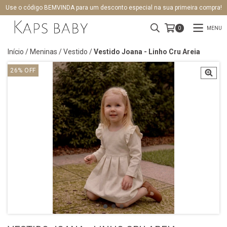
Use o código BEMVINDA para um desconto especial na sua primeira compra!
MENU
0
Início
/
Meninas
/
Vestido
/
Vestido Joana - Linho Cru Areia
26
%
OFF